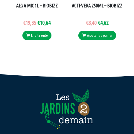
ALG A MIC 1L – BIOBIZZ
ACTI-VERA 250ML – BIOBIZZ
€
19,35
€
10,64
€
8,40
€
4,62
Lire la suite
Ajouter au panier