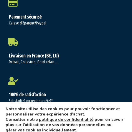
Paiement sécurisé
Caisse d'épargne/Paypal
Livraison en France (BE, LU)
Retrait, Colissimo, Point relais...
100% de satisfaction
Satisfait(e) ou remboursé(e)*
Notre site utilise des cookies pour pouvoir fonctionner et
personnaliser votre expérience d'achat.
Consultez notre
politique de confidentialité
pour en savoir
plus sur l'utilisation de vos données personnelles ou
Les jardins 2 demain © 2004-2026 -
C.G.V.
-
Mentions légales/Politique de
gérer vos cookies
individuellement.
confidentialité
ψ Réalisation:
Oh là là, Bravo ! Agence