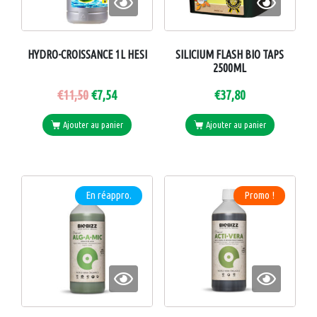
HYDRO-CROISSANCE 1L HESI
SILICIUM FLASH BIO TAPS
2500ML
€
11,50
€
7,54
€
37,80
Ajouter au panier
Ajouter au panier
En réappro.
Promo !