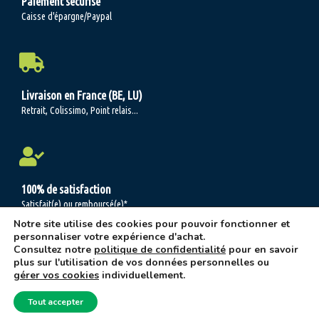
Paiement sécurisé
Caisse d'épargne/Paypal
Livraison en France (BE, LU)
Retrait, Colissimo, Point relais...
100% de satisfaction
Satisfait(e) ou remboursé(e)*
Notre site utilise des cookies pour pouvoir fonctionner et
personnaliser votre expérience d'achat.
Consultez notre
politique de confidentialité
pour en savoir
plus sur l'utilisation de vos données personnelles ou
Les jardins 2 demain © 2004-2026 -
C.G.V.
-
Mentions légales/Politique de
gérer vos cookies
individuellement.
confidentialité
ψ Réalisation:
Oh là là, Bravo ! Agence
Tout accepter