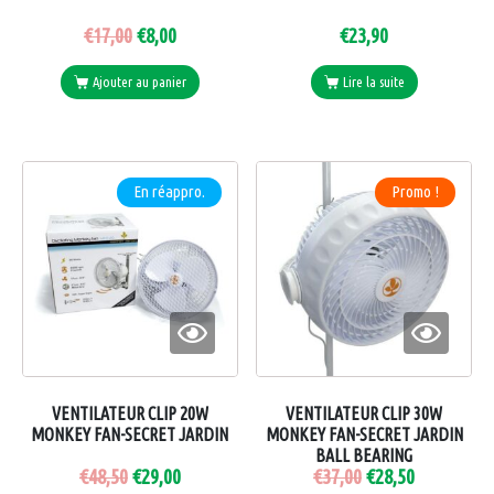
€
17,00
€
8,00
€
23,90
Ajouter au panier
Lire la suite
En réappro.
Promo !
VENTILATEUR CLIP 20W
VENTILATEUR CLIP 30W
MONKEY FAN-SECRET JARDIN
MONKEY FAN-SECRET JARDIN
BALL BEARING
€
48,50
€
29,00
€
37,00
€
28,50