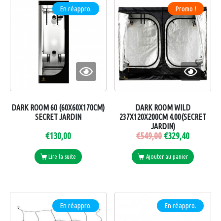
En réappro.
Promo !
DARK ROOM 60 (60X60X170CM)
DARK ROOM WILD
SECRET JARDIN
237X120X200CM 4.00(SECRET
JARDIN)
€
130,00
€
549,00
€
329,40
Lire la suite
Ajouter au panier
En réappro.
En réappro.