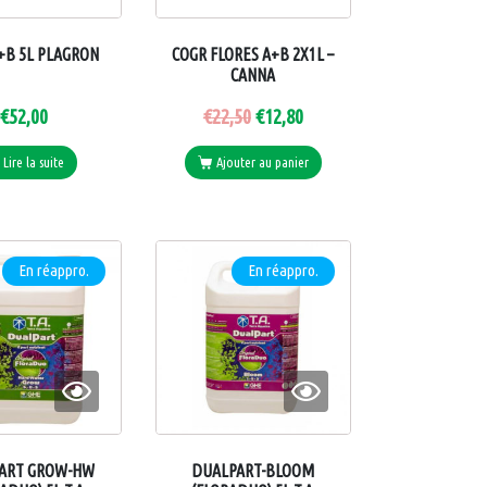
+B 5L PLAGRON
COGR FLORES A+B 2X1L –
CANNA
€
52,00
€
22,50
€
12,80
Lire la suite
Ajouter au panier
En réappro.
En réappro.
ART GROW-HW
DUALPART-BLOOM