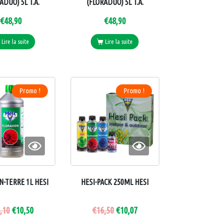
ADUO) 5L T.A.
(FLORADUO) 5L T.A.
€
48,90
€
48,90
Lire la suite
Lire la suite
LUMATEK
JARDINIER BIO
Promo !
Promo !
N-TERRE 1L HESI
HESI-PACK 250ML HESI
,10
€
10,50
€
16,50
€
10,07