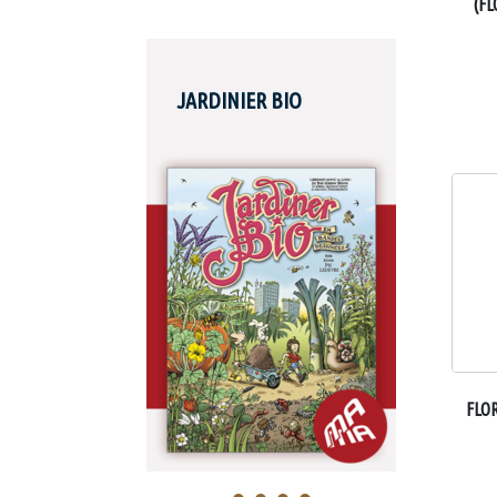
(FL
JARDINIER BIO
AD
NUT
FLO