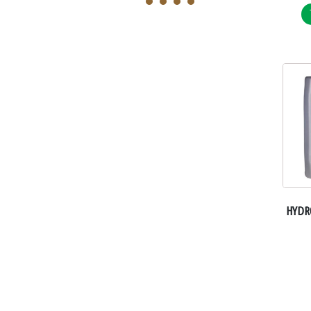
1
2
3
4
HYDRO