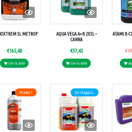
NOXTREM 5L METROP
AQUA VEGA A+B 2X5L –
ATAMI B-C
CANNA
€
165,40
€
57,45
€
19
Lire la suite
Lire la suite
Aj
Promo !
En réappro.