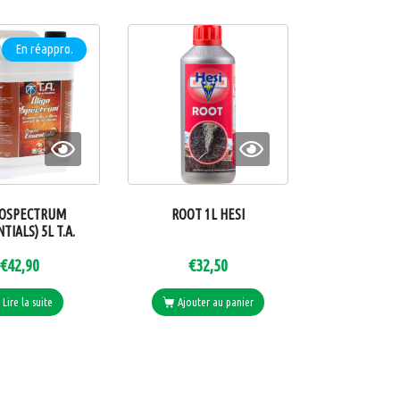
En réappro.
GOSPECTRUM
ROOT 1L HESI
TIALS) 5L T.A.
€
42,90
€
32,50
Lire la suite
Ajouter au panier