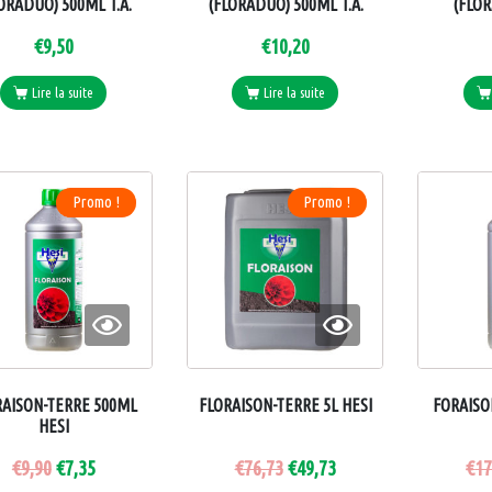
ORADUO) 500ML T.A.
(FLORADUO) 500ML T.A.
(FLOR
€
9,50
€
10,20
Lire la suite
Lire la suite
VANCED
BIO CANNA
RIENTS
Promo !
Promo !
RAISON-TERRE 500ML
FLORAISON-TERRE 5L HESI
FORAISO
HESI
€
9,90
€
7,35
€
76,73
€
49,73
€
17