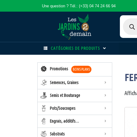
Une question ? Tél.: (+33) 04 74 24 66 94
CATÉGORIES DE PRODUITS
Promotions
BONS PLANS
FE
Semences, Graines
Affich
Semis et Bouturage
Pots/Soucoupes
Engrais, additifs…
Substrats