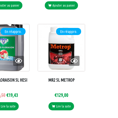
outer au panier
Ajouter au panier
En réappro.
En réappro.
ORAISON 5L HESI
MR2 5L METROP
,50
€
19,43
€
129,00
Lire la suite
Lire la suite