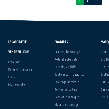
1
2
→
LA JARDINERIE
PRODUITS
MARQ
VENTE EN LIGNE
Graines, bouturage...
Atami
Pots et substrats
Bio N
Livraison
Engrais, additifs…
Bio T
Paiement sécurisé
Systèmes, irrigation…
BioBi
C.G.V.
Éclairage horticole
Can-Fa
Mon compte
Tentes de culture
Canna
Gestion climatique
GHE-T
Mesure et dosage