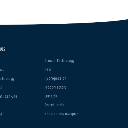
UES
Growth Technology
Hesi
ova
Hydropassion
echnology
IndoorFactory
zz
Lumatek
n, Can-Lite
Secret Jardin
> toutes nos marques
.A.