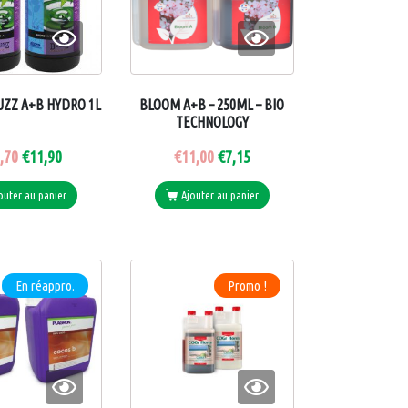
UZZ A+B HYDRO 1L
BLOOM A+B – 250ML – BIO
TECHNOLOGY
,70
€
11,90
€
11,00
€
7,15
outer au panier
Ajouter au panier
En réappro.
Promo !