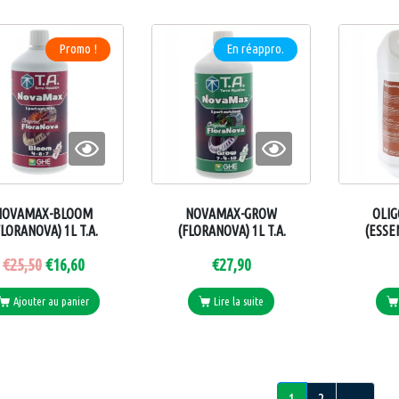
Promo !
En réappro.
NOVAMAX-BLOOM
NOVAMAX-GROW
OLI
FLORANOVA) 1L T.A.
(FLORANOVA) 1L T.A.
(ESSEN
€
25,50
€
16,60
€
27,90
Ajouter au panier
Lire la suite