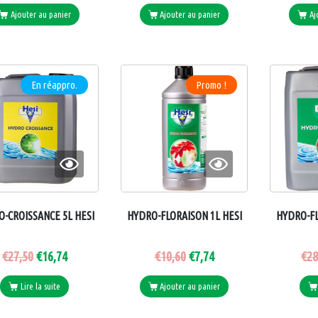
Ajouter au panier
Ajouter au panier
Aj
En réappro.
Promo !
-CROISSANCE 5L HESI
HYDRO-FLORAISON 1L HESI
HYDRO-FL
€
27,50
€
16,74
€
10,60
€
7,74
€
28
Lire la suite
Ajouter au panier