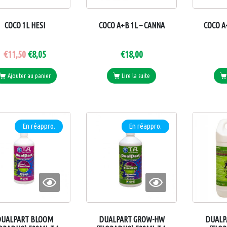
COCO 1L HESI
COCO A+B 1L – CANNA
COCO A
€
11,50
€
8,05
€
18,00
Ajouter au panier
Lire la suite
En réappro.
En réappro.
DUALPART BLOOM
DUALPART GROW-HW
DUALP