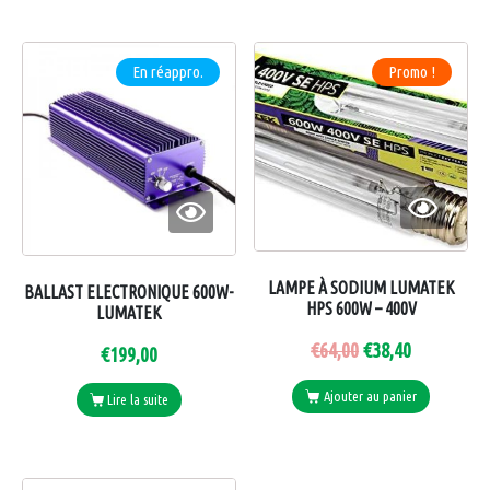
En réappro.
Promo !
LAMPE À SODIUM LUMATEK
BALLAST ELECTRONIQUE 600W-
HPS 600W – 400V
LUMATEK
€
64,00
€
38,40
€
199,00
Ajouter au panier
Lire la suite