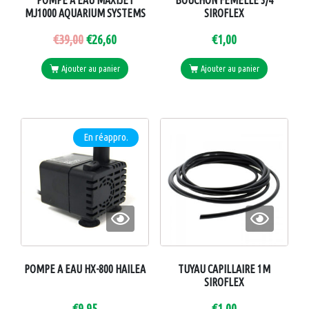
POMPE A EAU MAXIJET
BOUCHON FEMELLE 3/4
MJ1000 AQUARIUM SYSTEMS
SIROFLEX
€
39,00
€
26,60
€
1,00
Ajouter au panier
Ajouter au panier
En réappro.
POMPE A EAU HX-800 HAILEA
TUYAU CAPILLAIRE 1M
SIROFLEX
€
9,95
€
1,00