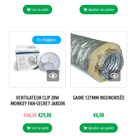
Lire la suite
Ajouter au panier
En réappro.
VENTILATEUR CLIP 20W
GAINE 127MM INSONORISÉE
MONKEY FAN-SECRET JARDIN
€
48,50
€
29,00
€
6,00
Lire la suite
Ajouter au panier