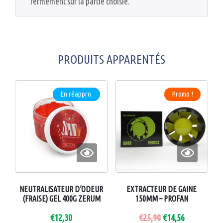
fermement sur la partie choisie.
PRODUITS APPARENTÉS
En réappro.
Promo !
NEUTRALISATEUR D’ODEUR
EXTRACTEUR DE GAINE
(FRAISE) GEL 400G ZERUM
150MM – PROFAN
€
12,30
€
25,90
€
14,56