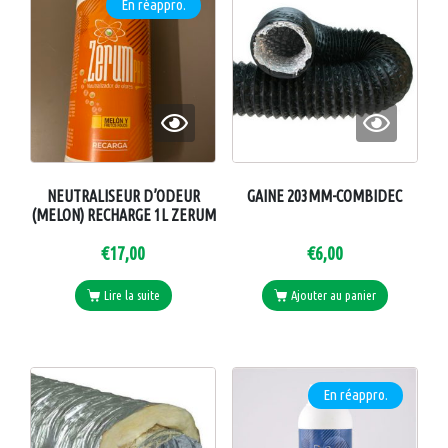
En réappro.
NEUTRALISEUR D’ODEUR
GAINE 203MM-COMBIDEC
(MELON) RECHARGE 1L ZERUM
€
17,00
€
6,00
Lire la suite
Ajouter au panier
En réappro.