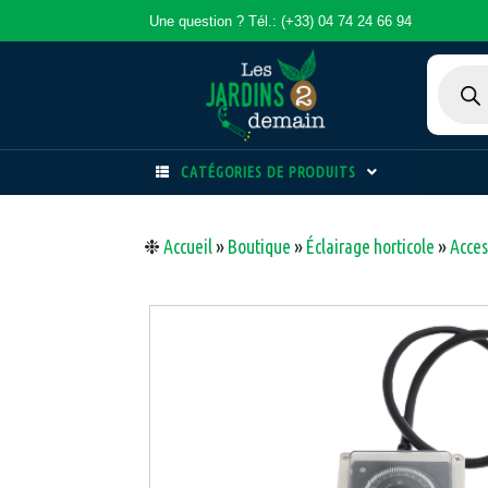
Une question ? Tél.: (+33) 04 74 24 66 94
CATÉGORIES DE PRODUITS
❉
Accueil
»
Boutique
»
Éclairage horticole
»
Acces