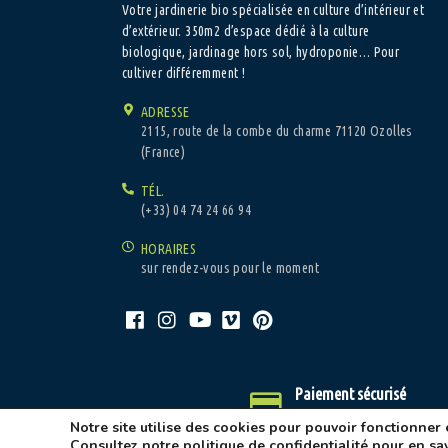
Votre jardinerie bio spécialisée en culture d’intérieur et
d’extérieur. 350m2 d’espace dédié à la culture
biologique, jardinage hors sol, hydroponie… Pour
cultiver différemment !
ADRESSE
2115, route de la combe du charme 71120 Ozolles
(France)
TÉL.
(+33) 04 74 24 66 94
HORAIRES
sur rendez-vous pour le moment
Paiement sécurisé
Caisse d'épargne/Paypal
Notre site utilise des cookies pour pouvoir fonctionner 
Consultez notre
politique de confidentialité
pour en sav