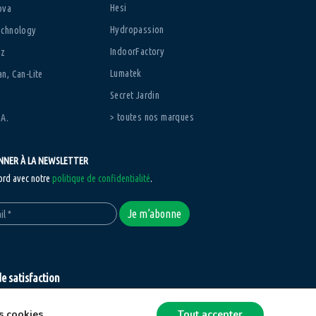
Hesi
ova
Hydropassion
echnology
IndoorFactory
zz
Lumatek
n, Can-Lite
Secret Jardin
> toutes nos marques
.A.
NNER À LA NEWSLETTER
ord avec notre
politique de confidentialité
.
e satisfaction
it(e) ou remboursé(e)*
s cookies
Tout accepter