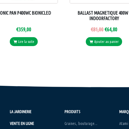
IONIC PAN P400WC BIONICLED
BALLAST MAGNETIQUE 400W 
INDOORFACTORY
€
359,00
€
81,00
€
64,80
Lire la suite
Ajouter au panier
LA JARDINERIE
PRODUITS
MARQ
VENTE EN LIGNE
Graines, bouturage...
Atami