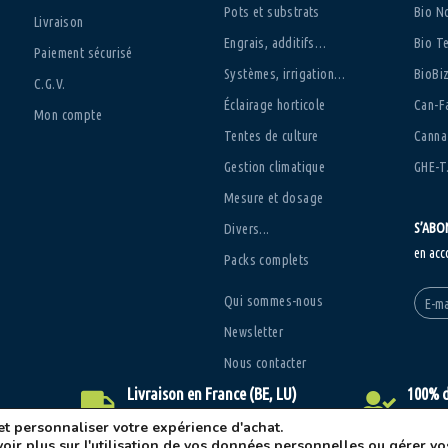
Pots et substrats
Bio N
Livraison
Engrais, additifs…
Bio T
Paiement sécurisé
Systèmes, irrigation…
BioBi
C.G.V.
Éclairage horticole
Can-Fa
Mon compte
Tentes de culture
Canna
Gestion climatique
GHE-T
Mesure et dosage
S’ABO
Divers...
en acc
Packs complets
Qui sommes-nous
Newsletter
Nous contacter
Livraison en France (BE, LU)
100% d
Retrait, Colissimo, Point relais...
Satisfa
et personnaliser votre expérience d'achat.
oir plus sur l'utilisation de vos données personnelles ou
gérer vo