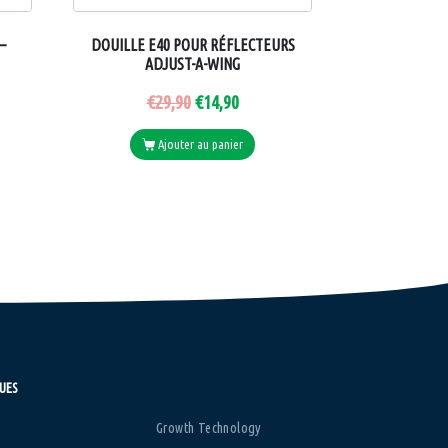
–
DOUILLE E40 POUR RÉFLECTEURS
ADJUST-A-WING
€
29,90
€
14,90
Ajouter au panier
UES
Growth Technology