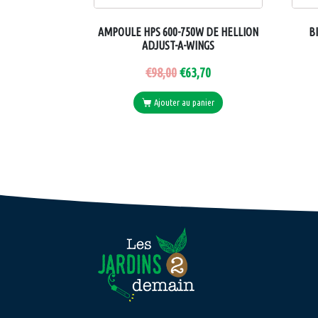
AMPOULE HPS 600-750W DE HELLION
B
ADJUST-A-WINGS
€
98,00
€
63,70
Ajouter au panier