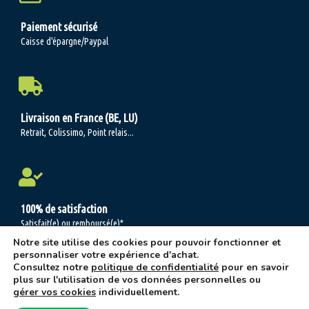
Paiement sécurisé
Caisse d'épargne/Paypal
Livraison en France (BE, LU)
Retrait, Colissimo, Point relais...
100% de satisfaction
Satisfait(e) ou remboursé(e)*
Notre site utilise des cookies pour pouvoir fonctionner et
personnaliser votre expérience d'achat.
Consultez notre
politique de confidentialité
pour en savoir
plus sur l'utilisation de vos données personnelles ou
Les jardins 2 demain © 2004-2026 -
C.G.V.
-
Mentions légales/Politique de
gérer vos cookies
individuellement.
confidentialité
ψ Réalisation:
Oh là là, Bravo ! Agence