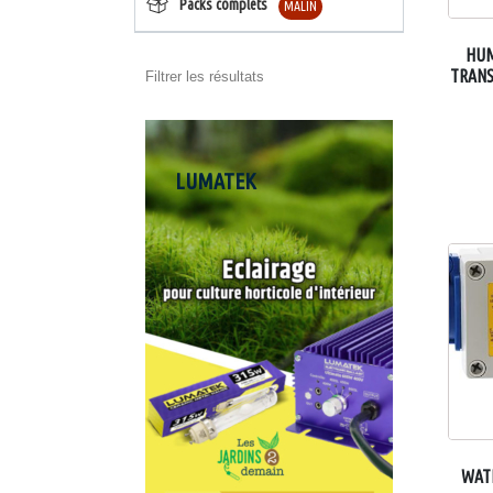
Packs complets
MALIN
HUM
TRAN
Filtrer les résultats
LUMATEK
JAR
WATE