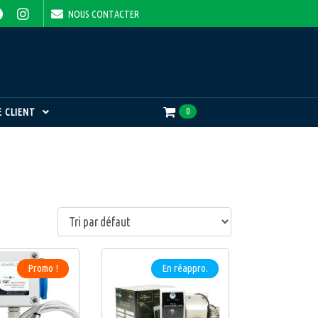
NOUS CONTACTER
 CLIENT
0
Promo !
En réappro.