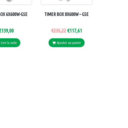
BOX 6X600W-GSE
TIMER BOX 8X600W – GSE
€
139,00
€
235,22
€
117,61
Lire la suite
Ajouter au panier
BIO CANNA
LUMATEK