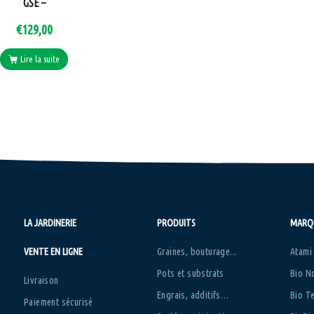
GSE –
€
129,00
Lire la suite
LA JARDINERIE
PRODUITS
MARQ
VENTE EN LIGNE
Graines, bouturage...
Atami
Pots et substrats
Bio N
Livraison
Engrais, additifs…
Bio T
Paiement sécurisé