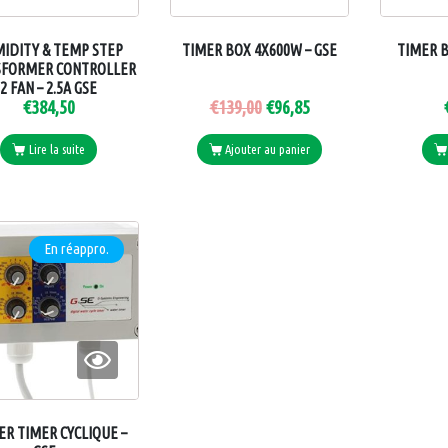
IDITY & TEMP STEP
TIMER BOX 4X600W – GSE
TIMER 
SFORMER CONTROLLER
2 FAN – 2.5A GSE
€
384,50
€
139,00
€
96,85
Lire la suite
Ajouter au panier
DINIER BIO
ADVANCED
NUTRIENTS
En réappro.
R TIMER CYCLIQUE –