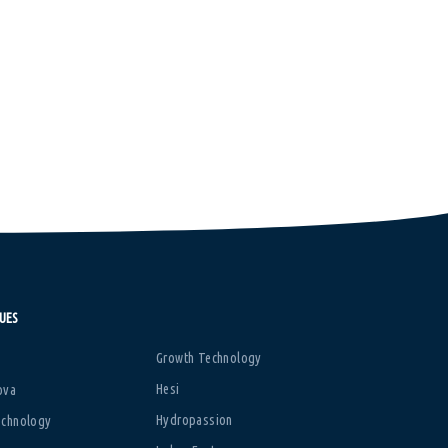
UES
Growth Technology
Hesi
ova
Hydropassion
echnology