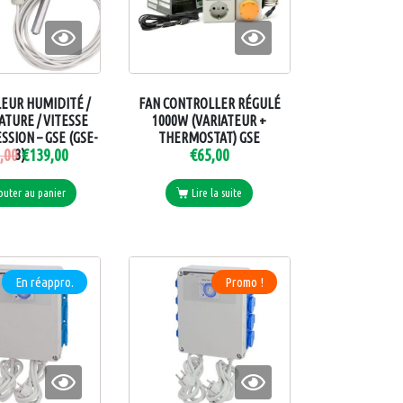
EUR HUMIDITÉ /
FAN CONTROLLER RÉGULÉ
TURE / VITESSE
1000W (VARIATEUR +
SSION – GSE (GSE-
THERMOSTAT) GSE
,00
€
139,00
€
65,00
3)
outer au panier
Lire la suite
En réappro.
Promo !