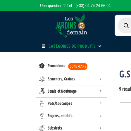
Une question ? Tél.: (+33) 04 74 24 66 94
CATÉGORIES DE PRODUITS
Promotions
BONS PLANS
G.S
Semences, Graines
9 résu
Semis et Bouturage
Pots/Soucoupes
Engrais, additifs…
Substrats