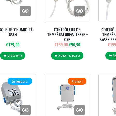
ROLEUR D’HUMIDITÉ –
CONTRÔLEUR DE
CONTRÔL
GSE4
TEMPÉRATURE/VITESSE –
TEMPÉRA
GSE
BASSE PRE
€
179,00
€
139,00
€
90,90
€
199
Lire la suite
Ajouter au panier
Aj
En réappro.
Promo !