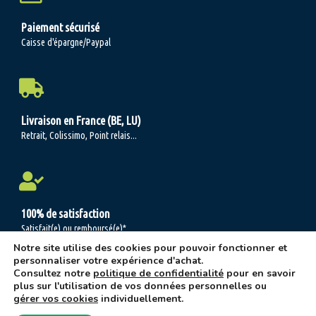
Paiement sécurisé
Caisse d'épargne/Paypal
Livraison en France (BE, LU)
Retrait, Colissimo, Point relais...
100% de satisfaction
Satisfait(e) ou remboursé(e)*
Notre site utilise des cookies pour pouvoir fonctionner et
personnaliser votre expérience d'achat.
Consultez notre
politique de confidentialité
pour en savoir
plus sur l'utilisation de vos données personnelles ou
Les jardins 2 demain © 2004-2026 -
C.G.V.
-
Mentions légales/Politique de
gérer vos cookies
individuellement.
confidentialité
ψ Réalisation:
Oh là là, Bravo ! Agence